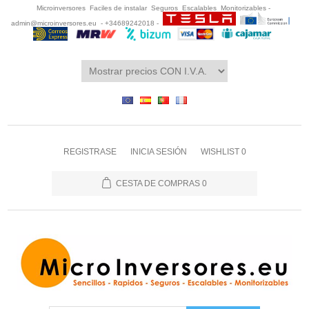
Microinversores Faciles de instalar Seguros Escalables Monitorizables -
admin@microinversores.eu
- +34689242018 -
REGISTRASE
INICIA SESIÓN
WISHLIST
0
CESTA DE COMPRAS
0