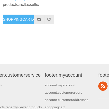
products.incltaxsuffix
ter.customerservice
footer.myaccount
foote
h
account.myaccount
account.customerorders
account.customeraddresses
cts.recentlyviewedproducts
shoppingcart