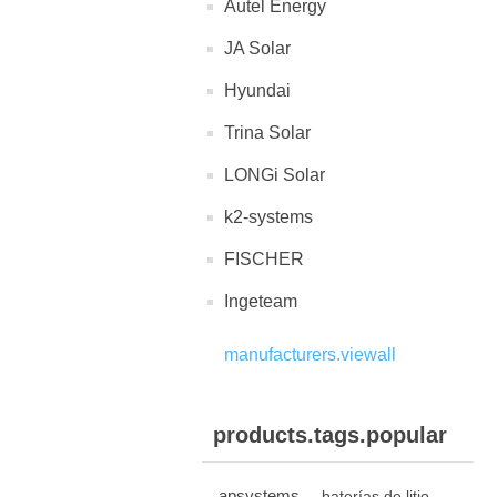
Autel Energy
JA Solar
Hyundai
Trina Solar
LONGi Solar
k2-systems
FISCHER
Ingeteam
manufacturers.viewall
products.tags.popular
apsystems
baterías de litio