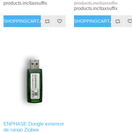
products.incltaxsuffix
products.incltaxsuffix
products.incltaxsuffix
ENPHASE Dongle extensor
de rango Zigbee