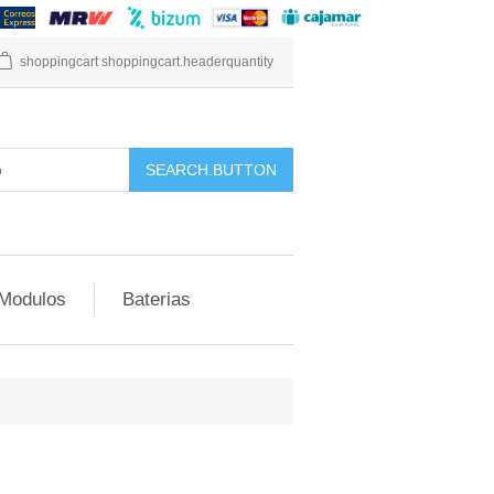
shoppingcart
shoppingcart.headerquantity
Modulos
Baterias