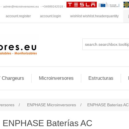
s -
admin@microinversores.eu
- +34689242018 -
account.register
account.login
wishlist
wishlist.headerquantity
 Chargeurs
Microinversores
Estructuras
versores
/
ENPHASE Microinversores
/
ENPHASE Baterías AC
ENPHASE Baterías AC