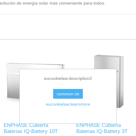
solución de energía solar más conveniente para todos.
eucookielaw.description2
common.ok
eucookielaw.learnmore
ENPHASE Cubierta
ENPHASE Cubierta
Baterias IQ-Battery 10T
Baterias IQ-Battery 3T