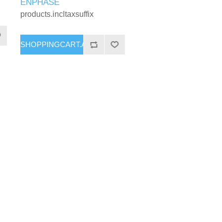
ENPHASE
products.incltaxsuffix